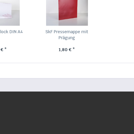
lock DIN A4
SkF Pressemappe mit
Prägung
 € *
1,80 € *